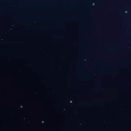
安博电子官方网站（以下简称“安博电子官方网站”
的不断拓展，已发展成为一家集软件研发、系统集
企业。获得“上海市高新技术企业”，是国家高新技术
过14%的全球500强企业和超过44%的国内500强
安博电子官方网站秉承“以专业精神，造优质产品
业经营理念，提供有竞争力的工厂自动化系统解决
安博电子官方网站的核心骨干来自于国内顶尖的